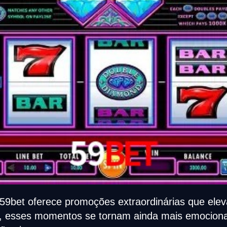
, 59bet oferece promoções extraordinárias que ele
as, esses momentos se tornam ainda mais emocion