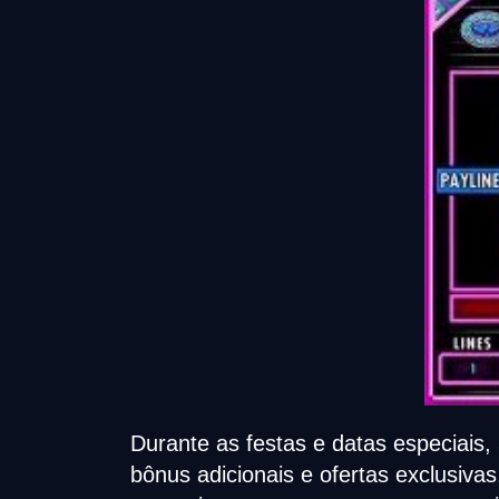
Durante as festas e datas especiais
bônus adicionais e ofertas exclusiv