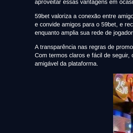
aproveitar essas vantagens em ocasi
59bet valoriza a conexão entre amig
e convide amigos para o 59bet, e re
enquanto amplia sua rede de jogador
A transparência nas regras de promo
Com termos claros e fácil de seguir
amigável da plataforma.