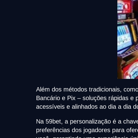
Além dos métodos tradicionais, como 
Bancário e Pix – soluções rápidas e p
acessíveis e alinhados ao dia a dia d
Na 59bet, a personalização é a chav
preferências dos jogadores para o