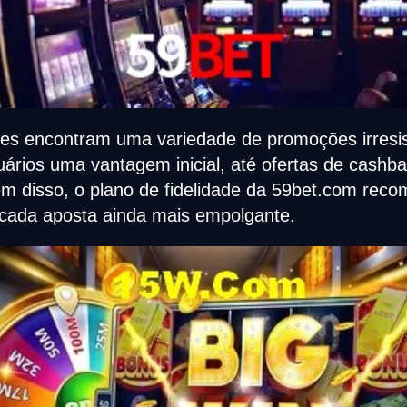
res encontram uma variedade de promoções irres
ários uma vantagem inicial, até ofertas de cashb
lém disso, o plano de fidelidade da 59bet.com rec
 cada aposta ainda mais empolgante.