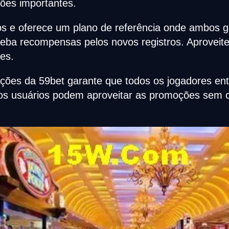
ões importantes.
os e oferece um plano de referência onde ambos 
ceba recompensas pelos novos registros. Aproveit
es.
ções da 59bet garante que todos os jogadores en
, os usuários podem aproveitar as promoções sem