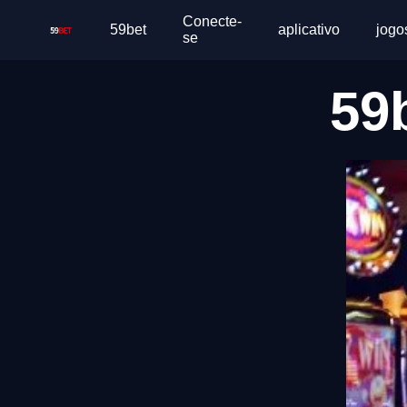
Conecte-
59bet
aplicativo
jogo
se
59