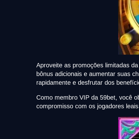
Aproveite as promoções limitadas d
bônus adicionais e aumentar suas ch
rapidamente e desfrutar dos benefíci
Como membro VIP da 59bet, você obt
compromisso com os jogadores leais