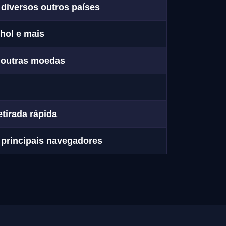
 diversos outros países
hol e mais
s outras moedas
tirada rápida
 principais navegadores