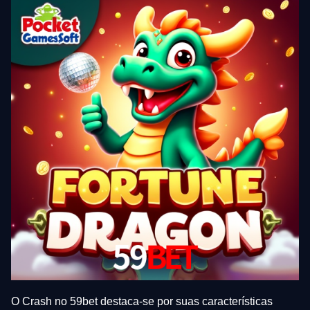
O Crash no 59bet destaca-se por suas características