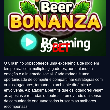
O Crash no 59bet oferece uma experiência de jogo em
tempo real com múltiplos jogadores, aumentando a
emoção e a interação social. Cada rodada é uma
oportunidade de competir e compartilhar estratégias com
outros jogadores, tornando o ambiente dinâmico e
envolvente. A plataforma permite que os jogadores vejam
as apostas e retiradas de outros, promovendo um senso
de comunidade enquanto todos buscam as melhores
recompensas.