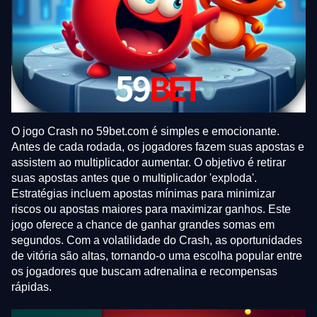
O jogo Crash no 59bet.com é simples e emocionante.
Antes de cada rodada, os jogadores fazem suas apostas e
assistem ao multiplicador aumentar. O objetivo é retirar
suas apostas antes que o multiplicador 'exploda'.
Estratégias incluem apostas mínimas para minimizar
riscos ou apostas maiores para maximizar ganhos. Este
jogo oferece a chance de ganhar grandes somas em
segundos. Com a volatilidade do Crash, as oportunidades
de vitória são altas, tornando-o uma escolha popular entre
os jogadores que buscam adrenalina e recompensas
rápidas.