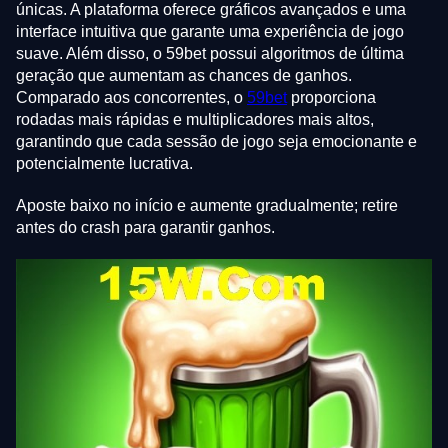
únicas. A plataforma oferece gráficos avançados e uma
interface intuitiva que garante uma experiência de jogo
suave. Além disso, o 59bet possui algoritmos de última
geração que aumentam as chances de ganhos.
Comparado aos concorrentes, o
59bet
proporciona
rodadas mais rápidas e multiplicadores mais altos,
garantindo que cada sessão de jogo seja emocionante e
potencialmente lucrativa.
Aposte baixo no início e aumente gradualmente; retire
antes do crash para garantir ganhos.