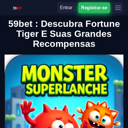
Entrar
Registrar-se
59bet : Descubra Fortune
Tiger E Suas Grandes
Recompensas