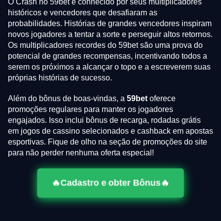
O Crash no 59bet é conhecido por seus multiplicadores
históricos e vencedores que desafiaram as
probabilidades. Histórias de grandes vencedores inspiram
novos jogadores a tentar a sorte e perseguir altos retornos.
Os multiplicadores recordes do 59bet são uma prova do
potencial de grandes recompensas, incentivando todos a
serem os próximos a alcançar o topo e a escreverem suas
próprias histórias de sucesso.
Além do bônus de boas-vindas, a
59bet
oferece
promoções regulares para manter os jogadores
engajados. Isso inclui bônus de recarga, rodadas grátis
em jogos de cassino selecionados e cashback em apostas
esportivas. Fique de olho na seção de promoções do site
para não perder nenhuma oferta especial!
🔥Cadastro e obter Bônus🔥