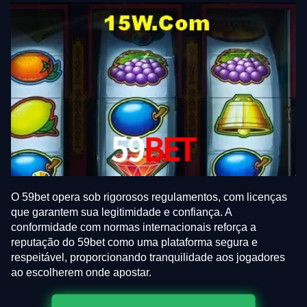
O 59bet opera sob rigorosos regulamentos, com licenças
que garantem sua legitimidade e confiança. A
conformidade com normas internacionais reforça a
reputação do 59bet como uma plataforma segura e
respeitável, proporcionando tranquilidade aos jogadores
ao escolherem onde apostar.