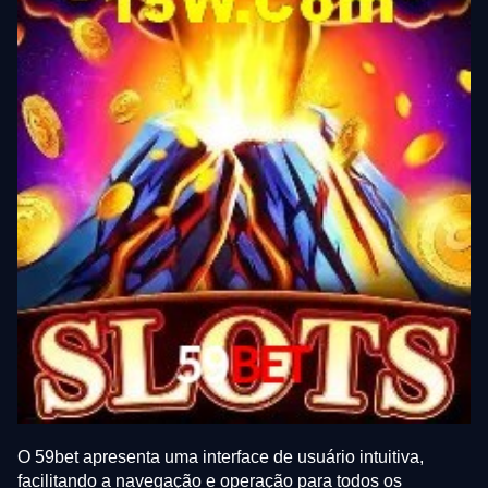
O 59bet apresenta uma interface de usuário intuitiva,
facilitando a navegação e operação para todos os