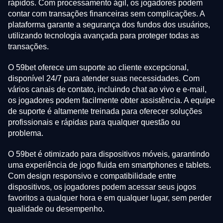
rápidos. Com processamento ágil, os jogadores podem
contar com transações financeiras sem complicações. A
plataforma garante a segurança dos fundos dos usuários,
utilizando tecnologia avançada para proteger todas as
transações.
O 59bet oferece um suporte ao cliente excepcional,
disponível 24/7 para atender suas necessidades. Com
vários canais de contato, incluindo chat ao vivo e e-mail,
os jogadores podem facilmente obter assistência. A equipe
de suporte é altamente treinada para oferecer soluções
profissionais e rápidas para qualquer questão ou
problema.
O 59bet é otimizado para dispositivos móveis, garantindo
uma experiência de jogo fluida em smartphones e tablets.
Com design responsivo e compatibilidade entre
dispositivos, os jogadores podem acessar seus jogos
favoritos a qualquer hora e em qualquer lugar, sem perder
qualidade ou desempenho.