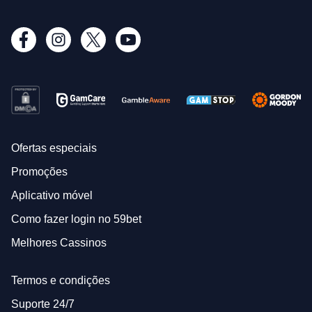
Ofertas especiais
Promoções
Aplicativo móvel
Como fazer login no 59bet
Melhores Cassinos
Termos e condições
Suporte 24/7