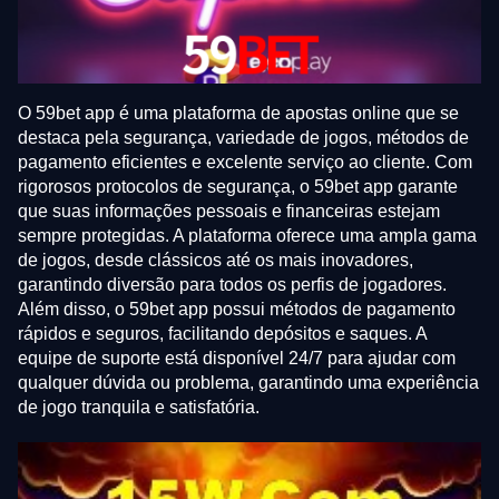
O 59bet app é uma plataforma de apostas online que se
destaca pela segurança, variedade de jogos, métodos de
pagamento eficientes e excelente serviço ao cliente. Com
rigorosos protocolos de segurança, o 59bet app garante
que suas informações pessoais e financeiras estejam
sempre protegidas. A plataforma oferece uma ampla gama
de jogos, desde clássicos até os mais inovadores,
garantindo diversão para todos os perfis de jogadores.
Além disso, o 59bet app possui métodos de pagamento
rápidos e seguros, facilitando depósitos e saques. A
equipe de suporte está disponível 24/7 para ajudar com
qualquer dúvida ou problema, garantindo uma experiência
de jogo tranquila e satisfatória.