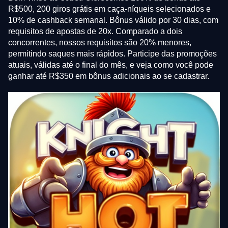
R$500, 200 giros grátis em caça-níqueis selecionados e
10% de cashback semanal. Bônus válido por 30 dias, com
requisitos de apostas de 20x. Comparado a dois
concorrentes, nossos requisitos são 20% menores,
permitindo saques mais rápidos. Participe das promoções
atuais, válidas até o final do mês, e veja como você pode
ganhar até R$350 em bônus adicionais ao se cadastrar.