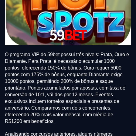
O programa VIP do 59bet possui três níveis: Prata, Ouro e
Diamante. Para Prata, é necessário acumular 1000
pontos, oferecendo 150% de bônus. Ouro requer 5000
pontos com 175% de bônus, enquanto Diamante exige
10000 pontos, permitindo 200% de bônus e saque
prioritário. Pontos acumulados por apostas, com taxa de
conversão de 10:1, válidos por 12 meses. Eventos
exclusivos incluem torneios especiais e presentes de
aniversário. Comparamos com dois concorrentes,
oferecendo 20% mais valor mensal, com média de
R$1200 em benefícios.
Analisando concursos anteriores, alguns números