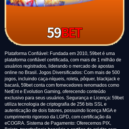
Plataforma Confiável: Fundada em 2010, 59bet é uma
plataforma confiável certificada, com mais de 1 milhão de
usuários registrados, liderando o mercado de apostas
online no Brasil. Jogos Diversificados: Com mais de 500
jogos, incluindo caça-níqueis, roleta, pôquer, blackjack e
bacará, 59bet conta com fornecedores renomados como
NetEnt e Evolution Gaming, oferecendo conteúdo
exclusivo para seus usuários. Segurança e Licença: 59bet
utiliza tecnologia de criptografia de 256 bits SSL e
autenticação de dois fatores, possuindo licença MGA e
cumprimento rigoroso da LGPD, com certificação da
eCOGRA. Sistema de Pagamento: Oferecemos PIX,